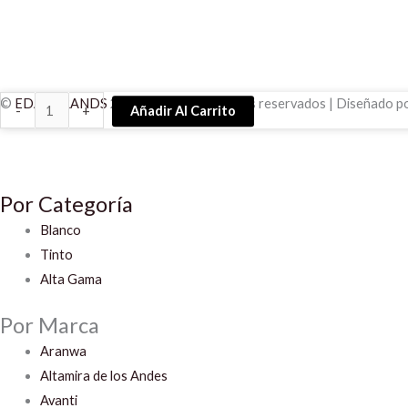
Thank
©
EDAL BRANDS
2022 todos los derechos reservados | Diseñado p
-
+
Añadir Al Carrito
you
Malbec
cantidad
Por Categoría
Blanco
Tinto
Alta Gama
Por Marca
Aranwa
Altamira de los Andes
Avanti