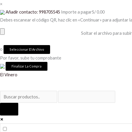
Ir
×
al
Añadir contacto: 998705545
Importe a pagar
S/
0.00
contenido
Debes escanear el código QR, haz clic en «Continuar» para adjuntar l
Soltar el archivo para subir
o
Seleccionar El Archivo
Por favor, sube tu comprobante
Thank
El Vinero
you
Malbec
cantidad