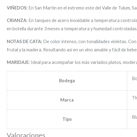
VIÑEDOS:
En San Martín en el extremo este del Valle de Tulum, S
CRIANZA:
En tanques de acero inoxidable a temperatura controlad
en botella durante 3 meses a temperatura y humedad controladas,
NOTAS DE CATA:
De color intenso, con tonalidades violetas. Con 
frutal y la madera. Resultando así en un vino amable y fácil de bebe
MARIDAJE:
Ideal para acompañar los más variados platos, moder
Bo
Bodega
Th
Marca
Bl
Tipo
Valoraciones