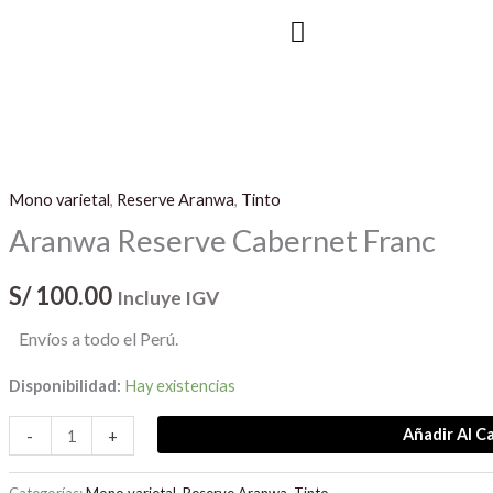
Cabernet
Ir
Franc
al
cantidad
contenido
Aranwa
Reserve
Mono varietal
,
Reserve Aranwa
,
Tinto
Cabernet
Aranwa Reserve Cabernet Franc
Franc
cantidad
S/
100.00
Incluye IGV
Envíos a todo el Perú.
Disponibilidad:
Hay existencias
Añadir Al Ca
-
+