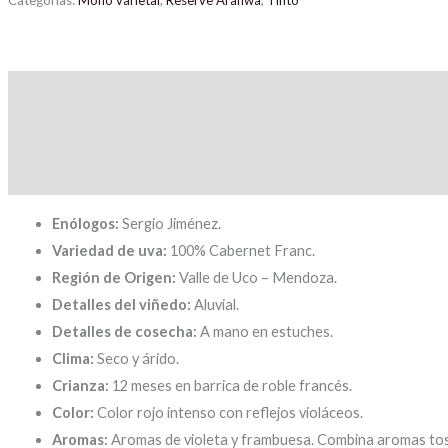
Categorías:
Mono varietal
,
Reserve Aranwa
,
Tinto
Descripción
Información adicional
Valoraciones (0)
Enólogos:
Sergio Jiménez.
Variedad de uva:
100% Cabernet Franc.
Región de Origen:
Valle de Uco – Mendoza.
Detalles del viñedo:
Aluvial.
Detalles de cosecha:
A mano en estuches.
Clima:
Seco y árido.
Crianza:
12 meses en barrica de roble francés.
Color:
Color rojo intenso con reflejos violáceos.
Aromas:
Aromas de violeta y frambuesa. Combina aromas tosta