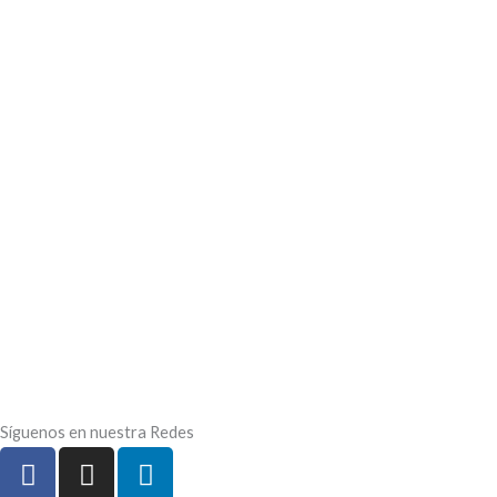
Síguenos en nuestra Redes
F
I
L
a
n
i